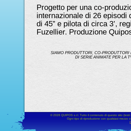
Progetto per una co-produzi
internazionale di 26 episodi di
di 45” e pilota di circa 3’, reg
Fuzellier. Produzione Quipos
SIAMO PRODUTTORI, CO-PRODUTTORI E
DI SERIE ANIMATE PER LA T
© 2026 QUIPOS s.r.l. Tutto il contenuto di questo sito (testi 
Ogni tipo di riproduzione con qualsiasi mezzo o s
D